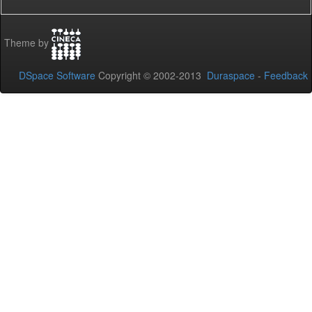
Theme by
DSpace Software
Copyright © 2002-2013
Duraspace
-
Feedback