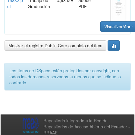
15832.p
Trabajo de
4,43 MB
Adobe
df
Graduación
PDF
Visualizar/Abrir
Mostrar el registro Dublin Core completo del ítem
Los ítems de DSpace están protegidos por copyright, con
todos los derechos reservados, a menos que se indique lo
contrario.
Repositorio integrado a la Red de
Repositorios de Acceso Abierto del Ecuador -
RRAAE