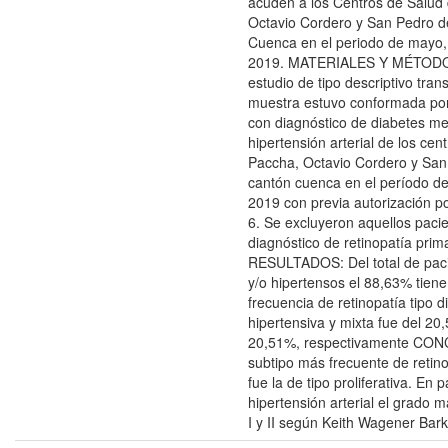
acuden a los Centros de Salud
Octavio Cordero y San Pedro d
Cuenca en el periodo de mayo, j
2019. MATERIALES Y MÉTODOS
estudio de tipo descriptivo tran
muestra estuvo conformada por
con diagnóstico de diabetes mell
hipertensión arterial de los cen
Paccha, Octavio Cordero y San
cantón cuenca en el período de
2019 con previa autorización por
6. Se excluyeron aquellos paci
diagnóstico de retinopatía prim
RESULTADOS: Del total de paci
y/o hipertensos el 88,63% tiene
frecuencia de retinopatía tipo d
hipertensiva y mixta fue del 20
20,51%, respectivamente CON
subtipo más frecuente de retino
fue la de tipo proliferativa. En 
hipertensión arterial el grado 
I y II según Keith Wagener Bark