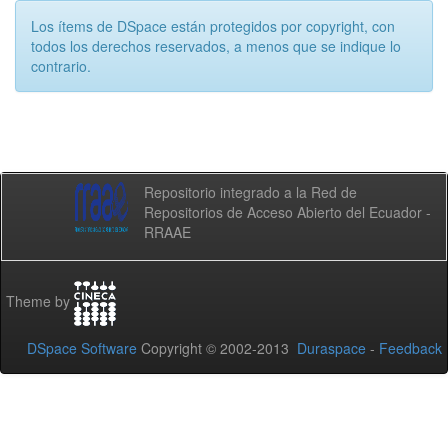
Los ítems de DSpace están protegidos por copyright, con
todos los derechos reservados, a menos que se indique lo
contrario.
Repositorio integrado a la Red de
Repositorios de Acceso Abierto del Ecuador -
RRAAE
Theme by
DSpace Software
Copyright © 2002-2013
Duraspace
-
Feedback