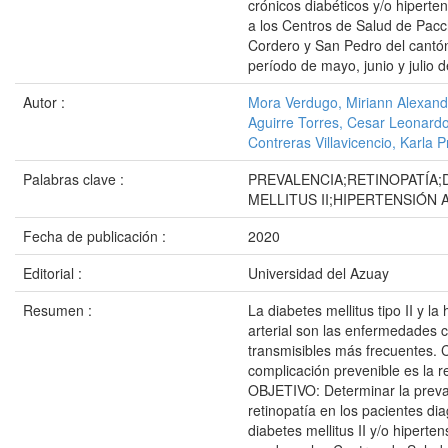
crónicos diabéticos y/o hipert
a los Centros de Salud de Pacc
Cordero y San Pedro del cantó
período de mayo, junio y julio 
Autor :
Mora Verdugo, Miriann Alexand
Aguirre Torres, Cesar Leonard
Contreras Villavicencio, Karla Pr
Palabras clave :
PREVALENCIA;RETINOPATÍA;
MELLITUS II;HIPERTENSIÓN 
Fecha de publicación :
2020
Editorial :
Universidad del Azuay
Resumen :
La diabetes mellitus tipo II y la
arterial son las enfermedades 
transmisibles más frecuentes. C
complicación prevenible es la re
OBJETIVO: Determinar la preva
retinopatía en los pacientes di
diabetes mellitus II y/o hiperten