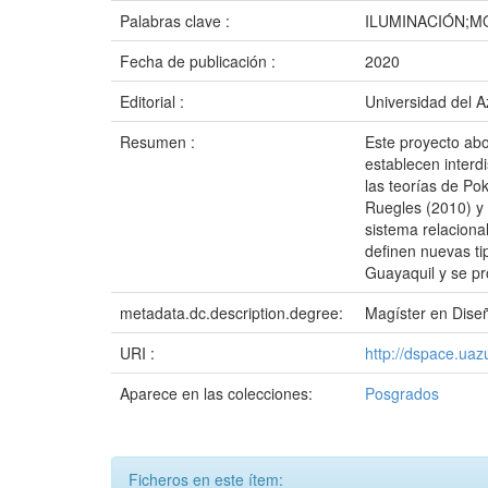
Palabras clave :
ILUMINACIÓN;M
Fecha de publicación :
2020
Editorial :
Universidad del 
Resumen :
Este proyecto abo
establecen interdi
las teorías de Po
Ruegles (2010) y 
sistema relaciona
definen nuevas ti
Guayaquil y se pr
metadata.dc.description.degree:
Magíster en Diseñ
URI :
http://dspace.ua
Aparece en las colecciones:
Posgrados
Ficheros en este ítem: