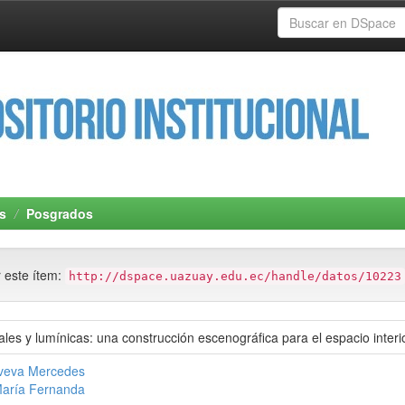
s
Posgrados
r este ítem:
http://dspace.uazuay.edu.ec/handle/datos/10223
ales y lumínicas: una construcción escenográfica para el espacio interi
oveva Mercedes
María Fernanda