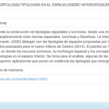
ORFOLOGÍA;TIPOLOGÍAS EN EL ESPACIO;DISEÑO INTERIOR;ESC
Azuay
rda la construcción de tipologías espaciales y lumínicas, desde una mi
sciplinarmente entre teorías espaciales, lumínicas y filosóficas. La int
kropek, (2020) dialogan con las tipologías de espacios propuestas por 
los postulados para el nuevo milenio de Calvino (2014). El planteo se r
l en donde los recursos lumínicos, la morfología espacial y los concepto
pologías en el espacio interior. Se toma para el análisis, algunas de l
oponen aplicaciones que ponen en evidencia las tipologías que emergen
o de Interiores
zuay.edu.ec/handle/datos/10223