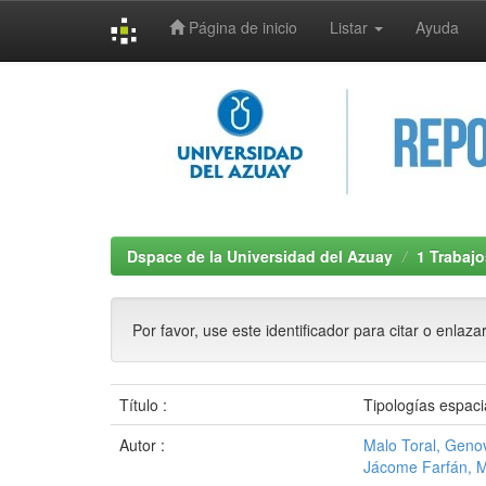
Página de inicio
Listar
Ayuda
Skip
navigation
Dspace de la Universidad del Azuay
1 Trabajo
Por favor, use este identificador para citar o enlaza
Título :
Tipologías espaci
Autor :
Malo Toral, Gen
Jácome Farfán, 