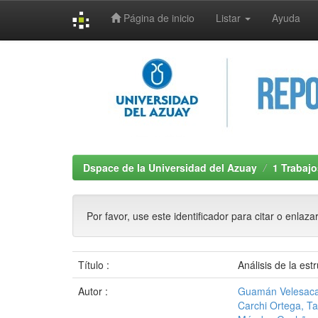
Página de inicio
Listar
Ayuda
Skip
navigation
Dspace de la Universidad del Azuay
1 Trabajo
Por favor, use este identificador para citar o enlaza
Título :
Análisis de la est
Autor :
Guamán Velesaca
Carchi Ortega, Ta