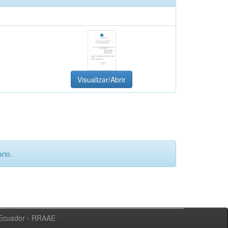
Visualizar/Abrir
rio.
l Ecuador - RRAAE