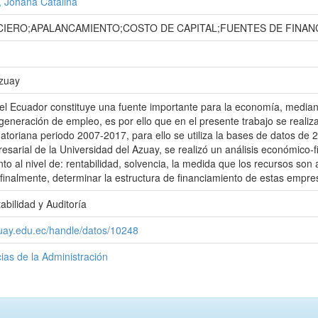
 Johana Catalina
NCIERO;APALANCAMIENTO;COSTO DE CAPITAL;FUENTES DE FINAN
Azuay
en el Ecuador constituye una fuente importante para la economía, median
generación de empleo, es por ello que en el presente trabajo se realiza 
ecuatoriana periodo 2007-2017, para ello se utiliza la bases de datos d
esarial de la Universidad del Azuay, se realizó un análisis económico-fi
o al nivel de: rentabilidad, solvencia, la medida que los recursos son
 finalmente, determinar la estructura de financiamiento de estas empres
abilidad y Auditoría
zuay.edu.ec/handle/datos/10248
ias de la Administración