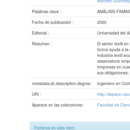
Méndez Guzhñay,
Palabras clave :
ANÁLISIS FINA
Fecha de publicación :
2020
Editorial :
Universidad del 
Resumen :
El sector textil 
forma ayuda a la 
industria textil 
observatorio empr
empresas en cuant
sus obligaciones;
metadata.dc.description.degree:
Ingeniero en Cont
URI :
http://dspace.ua
Aparece en las colecciones:
Facultad de Cienc
Ficheros en este ítem: