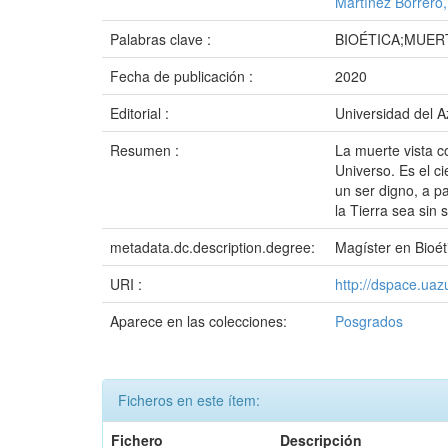
Martínez Borrero,
Palabras clave :
BIOÉTICA;MUERT
Fecha de publicación :
2020
Editorial :
Universidad del 
Resumen :
La muerte vista c
Universo. Es el c
un ser digno, a p
la Tierra sea sin 
metadata.dc.description.degree:
Magíster en Bioét
URI :
http://dspace.ua
Aparece en las colecciones:
Posgrados
Ficheros en este ítem:
Fichero
Descripción