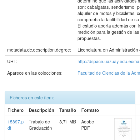
determinó que las actividades 
son: cabalgatas, senderismo, p
alquiler de motos y bicicletas; 
comprueba la factibilidad de s
El estudio aporta además con i
medición para la gestión de las
propuestas.
metadata.dc.description.degree:
Licenciatura en Administració
URI :
http://dspace.uazuay.edu.ec/h
Aparece en las colecciones:
Facultad de Ciencias de la Adm
Ficheros en este ítem:
Fichero
Descripción
Tamaño
Formato
15897.p
Trabajo de
3,71 MB
Adobe
df
Graduación
PDF