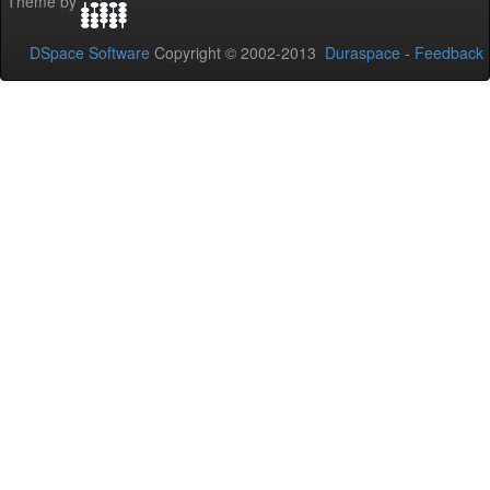
Theme by
DSpace Software
Copyright © 2002-2013
Duraspace
-
Feedback