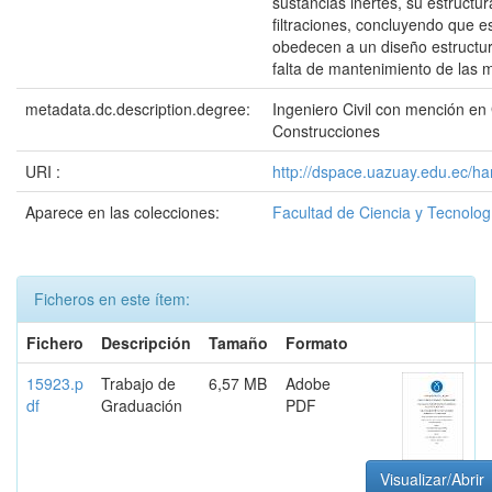
sustancias inertes, su estructu
filtraciones, concluyendo que 
obedecen a un diseño estructura
falta de mantenimiento de las 
metadata.dc.description.degree:
Ingeniero Civil con mención en
Construcciones
URI :
http://dspace.uazuay.edu.ec/h
Aparece en las colecciones:
Facultad de Ciencia y Tecnolog
Ficheros en este ítem:
Fichero
Descripción
Tamaño
Formato
15923.p
Trabajo de
6,57 MB
Adobe
df
Graduación
PDF
Visualizar/Abrir