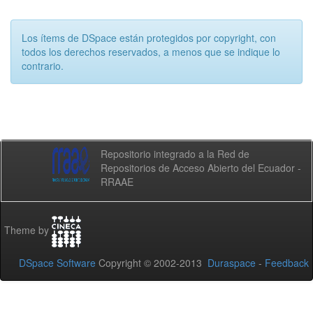
Los ítems de DSpace están protegidos por copyright, con
todos los derechos reservados, a menos que se indique lo
contrario.
Repositorio integrado a la Red de
Repositorios de Acceso Abierto del Ecuador -
RRAAE
Theme by
DSpace Software
Copyright © 2002-2013
Duraspace
-
Feedback