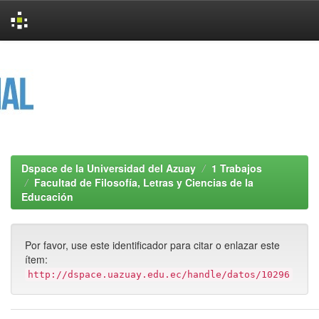
Skip
navigation
Dspace de la Universidad del Azuay
1 Trabajos
Facultad de Filosofía, Letras y Ciencias de la
Educación
Por favor, use este identificador para citar o enlazar este
ítem:
http://dspace.uazuay.edu.ec/handle/datos/10296