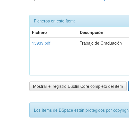
Ficheros en este ítem:
Fichero
Descripción
15939.pdf
Trabajo de Graduación
Mostrar el registro Dublin Core completo del ítem
Los ítems de DSpace están protegidos por copyright