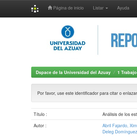
Página de inicio
Listar
Ayuda
Skip
navigation
Dspace de la Universidad del Azuay
1 Trabajo
Por favor, use este identificador para citar o enlaza
Título :
Análisis de los e
Autor :
Abril Fajardo, Xi
Deleg Domínguez