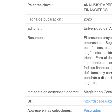
Palabras clave :
ANÁLISIS;EMPR
FINANCIEROS
Fecha de publicación :
2020
Editorial :
Universidad del 
Resumen :
El presente proye
empresas de Segu
económicos, estad
según informació
trienio. Para el d
importantes de lo
índices financiero
deficiencias y co
pondrán a dispos
seguros.
metadata.dc.description.degree:
Magíster en Conta
URI :
http://dspace.ua
Aparece en las colecciones:
Posgrados