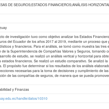
ESAS DE SEGUROS;ESTADOS FINANCIEROS;ANÁLISIS HORIZONTAL;
Azuay
cto de investigación tuvo como objetivo analizar los Estados Financiero
ros del Ecuador de los años 2017 al 2019, mediante un proceso que p
ísticos y financieros. Para el análisis, se tomó como muestra las tr
n de la Superintendencia de Compañías Valores y Seguros, tomando co
esarrollo de estudio, se realizó un análisis vertical y horizontal para ob
s estados financieros. Se realizó un estudio comparativo. Se analizó la
s. El propósito fue determinar si los resultados de los análisis elaborad
rrecciones necesarias para la toma de decisiones y cumplimiento de las
ición de las compañías de seguros, de manera que se pueda promover 
bilidad y Finanzas
zuay.edu.ec/handle/datos/10310