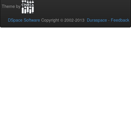
Theme by
DSpace Software
Copyright © 2002-2013
Duraspace
-
Feedback