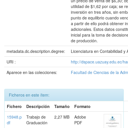
un precio de venta de $6,30; o
utilidad de $1,62 por caja; se r
inversión en tres años, sin em
punto de equilibrio cuando ven
a partir de ello podrá obtener i
adicionales. Estos datos const
inicial para la toma de decision
de producción.
metadata.dc.description.degree:
Licenciatura en Contabilidad y 
URI :
http://dspace.uazuay.edu.ec/h
Aparece en las colecciones:
Facultad de Ciencias de la Adm
Ficheros en este ítem:
Fichero
Descripción
Tamaño
Formato
15948.p
Trabajo de
2,27 MB
Adobe
df
Graduación
PDF