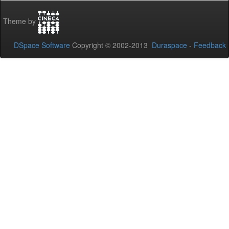
Theme by
DSpace Software
Copyright © 2002-2013
Duraspace
-
Feedback