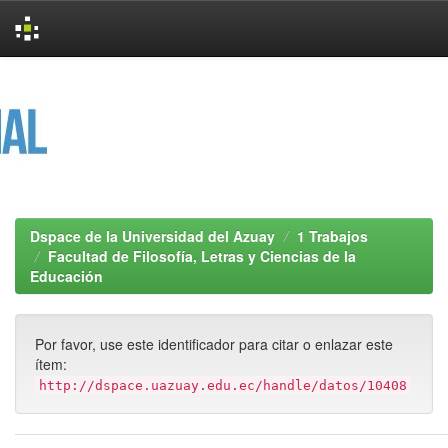
Skip
navigation
Dspace de la Universidad del Azuay
1 Trabajos
Facultad de Filosofía, Letras y Ciencias de la
Educación
Por favor, use este identificador para citar o enlazar este
ítem:
http://dspace.uazuay.edu.ec/handle/datos/10408