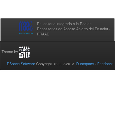
Repositorio integrado a la Red de
Repositorios de Acceso Abierto del Ecuador -
RRAAE
Theme by
DSpace Software
Copyright © 2002-2013
Duraspace
-
Feedback