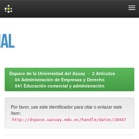
Skip
navigation
Dspace de la Universidad del Azuay
2 Artículos
04 Administración de Empresas y Derecho
041 Educación comercial y administración
Por favor, use este identificador para citar o enlazar este
ítem:
http://dspace.uazuay.edu.ec/handle/datos/10447