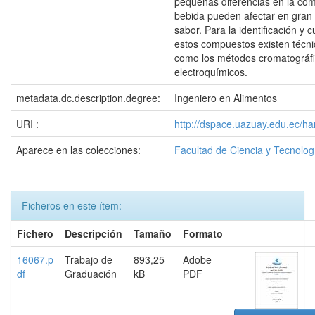
pequeñas diferencias en la com
bebida pueden afectar en gran
sabor. Para la identificación y c
estos compuestos existen técni
como los métodos cromatográfi
electroquímicos.
metadata.dc.description.degree:
Ingeniero en Alimentos
URI :
http://dspace.uazuay.edu.ec/h
Aparece en las colecciones:
Facultad de Ciencia y Tecnolog
Ficheros en este ítem:
Fichero
Descripción
Tamaño
Formato
16067.p
Trabajo de
893,25
Adobe
df
Graduación
kB
PDF