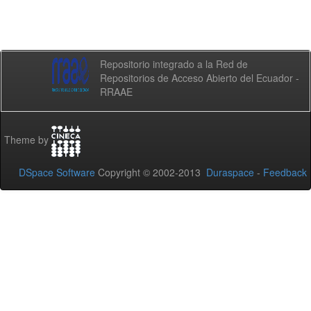
Repositorio integrado a la Red de
Repositorios de Acceso Abierto del Ecuador -
RRAAE
Theme by
DSpace Software
Copyright © 2002-2013
Duraspace
-
Feedback