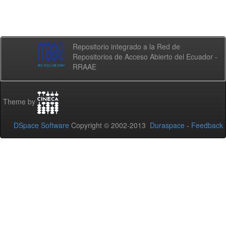
Repositorio integrado a la Red de
Repositorios de Acceso Abierto del Ecuador -
RRAAE
Theme by
DSpace Software
Copyright © 2002-2013
Duraspace
-
Feedback