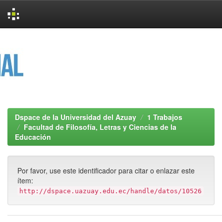
Skip
navigation
Dspace de la Universidad del Azuay
1 Trabajos
Facultad de Filosofía, Letras y Ciencias de la
Educación
Por favor, use este identificador para citar o enlazar este
ítem:
http://dspace.uazuay.edu.ec/handle/datos/10526