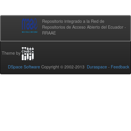
Repositorio integrado a la Red de
Repositorios de Acceso Abierto del Ecuador -
RRAAE
Theme by
DSpace Software
Copyright © 2002-2013
Duraspace
-
Feedback