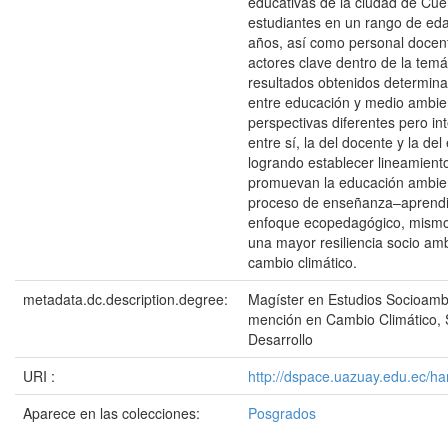
educativas de la ciudad de Cue
estudiantes en un rango de ed
años, así como personal docente
actores clave dentro de la temá
resultados obtenidos determinar
entre educación y medio ambie
perspectivas diferentes pero in
entre sí, la del docente y la del
logrando establecer lineamient
promuevan la educación ambien
proceso de enseñanza–aprendi
enfoque ecopedagógico, mismo
una mayor resiliencia socio amb
cambio climático.
metadata.dc.description.degree:
Magíster en Estudios Socioamb
mención en Cambio Climático, S
Desarrollo
URI :
http://dspace.uazuay.edu.ec/h
Aparece en las colecciones:
Posgrados