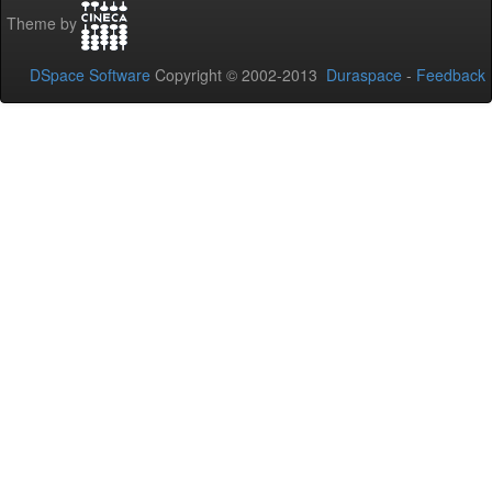
Theme by
DSpace Software
Copyright © 2002-2013
Duraspace
-
Feedback