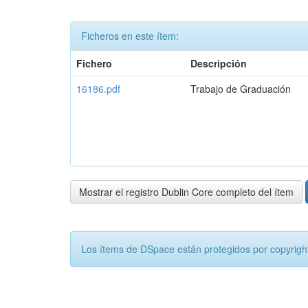
Ficheros en este ítem:
Fichero
Descripción
16186.pdf
Trabajo de Graduación
Mostrar el registro Dublin Core completo del ítem
Los ítems de DSpace están protegidos por copyright