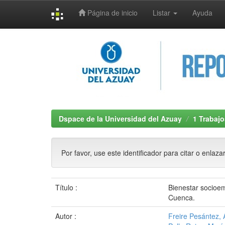
Página de inicio
Listar
Ayuda
Skip
navigation
Dspace de la Universidad del Azuay
1 Trabajo
Por favor, use este identificador para citar o enlaza
Título :
Bienestar socioem
Cuenca.
Autor :
Freire Pesántez, 