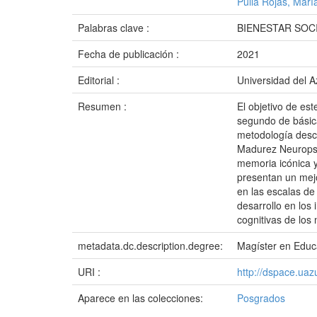
Pulla Rojas, Marí
Palabras clave :
BIENESTAR SOC
Fecha de publicación :
2021
Editorial :
Universidad del 
Resumen :
El objetivo de es
segundo de básica
metodología descr
Madurez Neuropsic
memoria icónica y
presentan un mejo
en las escalas de
desarrollo en los
cognitivas de los 
metadata.dc.description.degree:
Magíster en Educa
URI :
http://dspace.ua
Aparece en las colecciones:
Posgrados