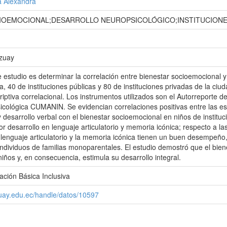
a Alexandra
IOEMOCIONAL;DESARROLLO NEUROPSICOLÓGICO;INSTITUCIONES
Azuay
te estudio es determinar la correlación entre bienestar socioemocional 
, 40 de instituciones públicas y 80 de instituciones privadas de la ciu
iptiva correlacional. Los instrumentos utilizados son el Autorreporte d
ológica CUMANIN. Se evidencian correlaciones positivas entre las esca
 desarrollo verbal con el bienestar socioemocional en niños de instituc
r desarrollo en lenguaje articulatorio y memoria icónica; respecto a la
 lenguaje articulatorio y la memoria icónica tienen un buen desempeño
 individuos de familias monoparentales. El estudio demostró que el bien
niños y, en consecuencia, estimula su desarrollo integral.
ción Básica Inclusiva
zuay.edu.ec/handle/datos/10597