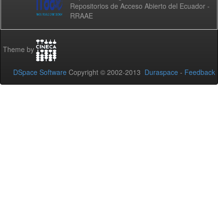
Repositorios de Acceso Abierto del Ecuador -
RRAAE
Theme by
DSpace Software
Copyright © 2002-2013
Duraspace
-
Feedback