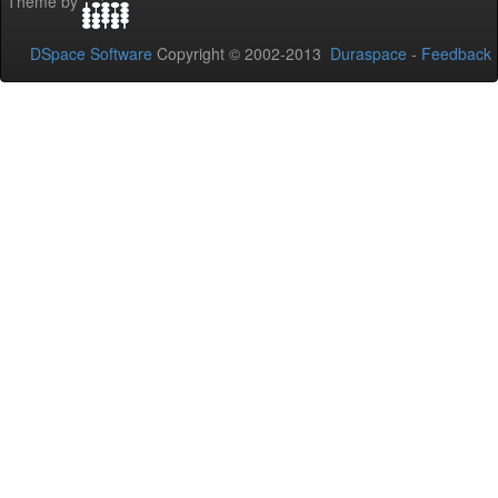
Theme by
DSpace Software
Copyright © 2002-2013
Duraspace
-
Feedback