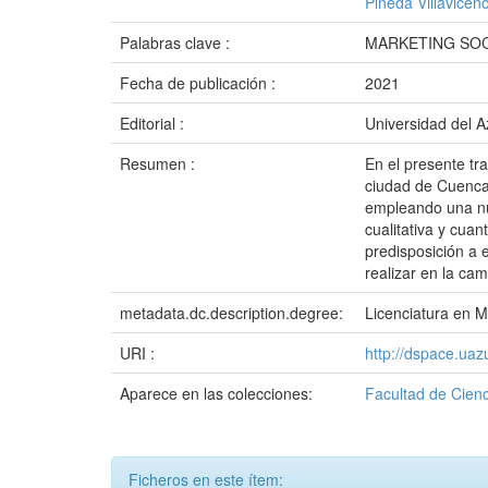
Pineda Villavice
Palabras clave :
MARKETING SOC
Fecha de publicación :
2021
Editorial :
Universidad del 
Resumen :
En el presente tr
ciudad de Cuenca 
empleando una nue
cualitativa y cua
predisposición a 
realizar en la c
metadata.dc.description.degree:
Licenciatura en M
URI :
http://dspace.ua
Aparece en las colecciones:
Facultad de Cienc
Ficheros en este ítem: