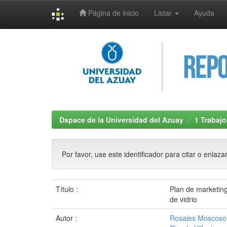
Página de inicio
Listar
Ayuda
Skip
navigation
Dspace de la Universidad del Azuay
1 Trabajo
Por favor, use este identificador para citar o enlaza
Título :
Plan de marketing
de vidrio
Autor :
Rosales Moscoso,