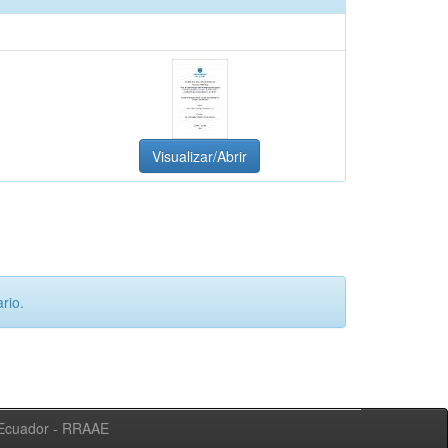
Visualizar/Abrir
rio.
l Ecuador - RRAAE