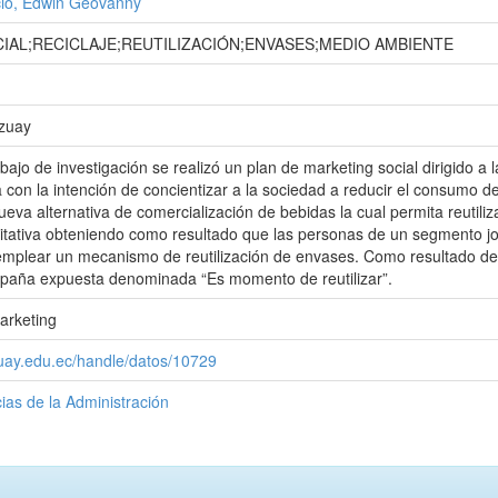
ncio, Edwin Geovanny
IAL;RECICLAJE;REUTILIZACIÓN;ENVASES;MEDIO AMBIENTE
Azuay
abajo de investigación se realizó un plan de marketing social dirigido a
con la intención de concientizar a la sociedad a reducir el consumo 
va alternativa de comercialización de bebidas la cual permita reutiliza
ntitativa obteniendo como resultado que las personas de un segmento
emplear un mecanismo de reutilización de envases. Como resultado de la
ampaña expuesta denominada “Es momento de reutilizar”.
arketing
zuay.edu.ec/handle/datos/10729
ias de la Administración