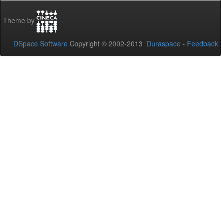
Theme by
DSpace Software
Copyright © 2002-2013
Duraspace
-
Feedback