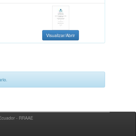
Visualizar/Abrir
rio.
l Ecuador - RRAAE