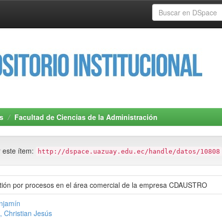
s
Facultad de Ciencias de la Administración
r este ítem:
http://dspace.uazuay.edu.ec/handle/datos/10808
tión por procesos en el área comercial de la empresa CDAUSTRO
njamín
 Christian Jesús