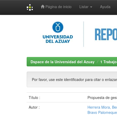
Página de inicio
Listar
Ayuda
Skip
navigation
Dspace de la Universidad del Azuay
1 Trabajo
Por favor, use este identificador para citar o enlaza
Título :
Propuesta de ges
Autor :
Herrera Mora, Be
Bravo Palomeque,