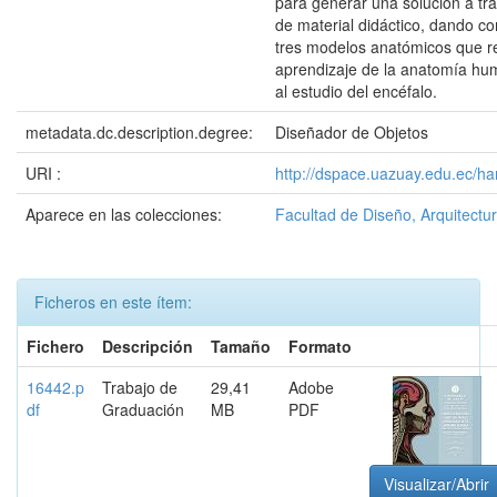
para generar una solución a tr
de material didáctico, dando c
tres modelos anatómicos que r
aprendizaje de la anatomía h
al estudio del encéfalo.
metadata.dc.description.degree:
Diseñador de Objetos
URI :
http://dspace.uazuay.edu.ec/h
Aparece en las colecciones:
Facultad de Diseño, Arquitectur
Ficheros en este ítem:
Fichero
Descripción
Tamaño
Formato
16442.p
Trabajo de
29,41
Adobe
df
Graduación
MB
PDF
Visualizar/Abrir