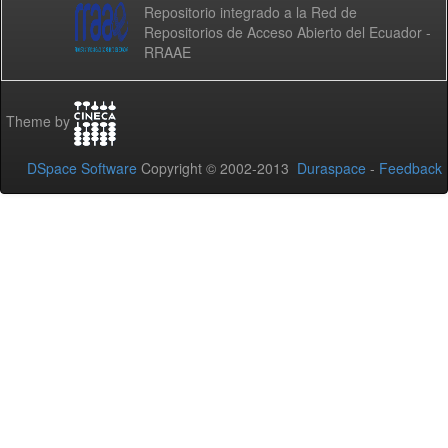
Repositorio integrado a la Red de
Repositorios de Acceso Abierto del Ecuador -
RRAAE
Theme by
DSpace Software
Copyright © 2002-2013
Duraspace
-
Feedback