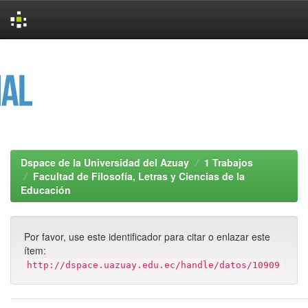
Skip
navigation
Dspace de la Universidad del Azuay
1 Trabajos
Facultad de Filosofía, Letras y Ciencias de la
Educación
Por favor, use este identificador para citar o enlazar este
ítem:
http://dspace.uazuay.edu.ec/handle/datos/10909