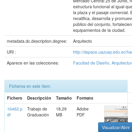
Mercado Central 25 de Junio, 
estructura funcional al igual qu
la plaza y el pasaje comercial. 
recalifica, desarrolla y promuev
público del conjunto, fortalecie
equipamientos de la ciudad.
metadata.dc.description.degree:
Arquitecto
URI :
http://dspace.uazuay.edu.ec/h
Aparece en las colecciones:
Facultad de Diseño, Arquitectur
Ficheros en este ítem:
Fichero
Descripción
Tamaño
Formato
16462.p
Trabajo de
18,29
Adobe
df
Graduación
MB
PDF
Visualizar/Abrir