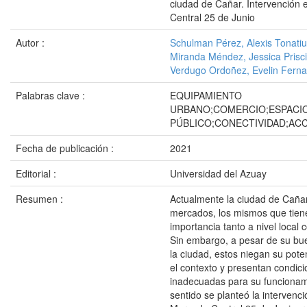
ciudad de Cañar. Intervención 
Central 25 de Junio
Autor :
Schulman Pérez, Alexis Tonati
Miranda Méndez, Jessica Prisci
Verdugo Ordoñez, Evelin Fern
Palabras clave :
EQUIPAMIENTO
URBANO;COMERCIO;ESPACI
PÚBLICO;CONECTIVIDAD;ACC
Fecha de publicación :
2021
Editorial :
Universidad del Azuay
Resumen :
Actualmente la ciudad de Cañar
mercados, los mismos que tien
importancia tanto a nivel local 
Sin embargo, a pesar de su bu
la ciudad, estos niegan su pote
el contexto y presentan condic
inadecuadas para su funcionam
sentido se planteó la intervenci