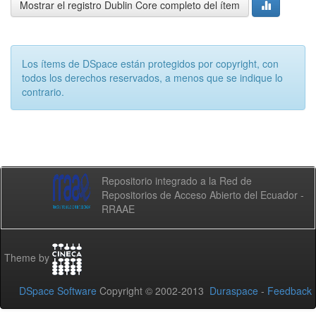
Mostrar el registro Dublin Core completo del ítem
Los ítems de DSpace están protegidos por copyright, con
todos los derechos reservados, a menos que se indique lo
contrario.
Repositorio integrado a la Red de
Repositorios de Acceso Abierto del Ecuador -
RRAAE
Theme by
DSpace Software
Copyright © 2002-2013
Duraspace
-
Feedback