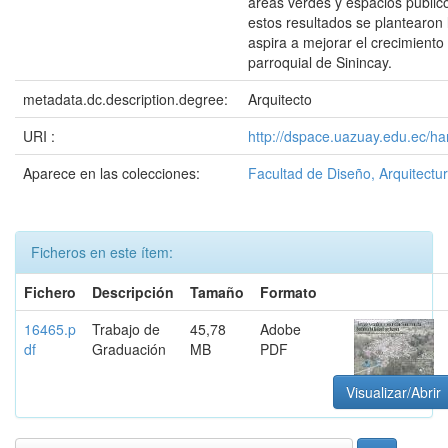
áreas verdes y espacios públic
estos resultados se plantearon
aspira a mejorar el crecimiento
parroquial de Sinincay.
metadata.dc.description.degree:
Arquitecto
URI :
http://dspace.uazuay.edu.ec/h
Aparece en las colecciones:
Facultad de Diseño, Arquitectur
Ficheros en este ítem:
Fichero
Descripción
Tamaño
Formato
16465.p
Trabajo de
45,78
Adobe
df
Graduación
MB
PDF
Visualizar/Abrir