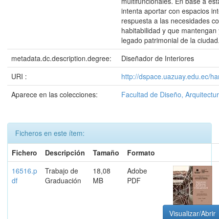
multifuncionales. En base a est
intenta aportar con espacios in
respuesta a las necesidades 
habitabilidad y que mantengan 
legado patrimonial de la ciudad
metadata.dc.description.degree:
Diseñador de Interiores
URI :
http://dspace.uazuay.edu.ec/h
Aparece en las colecciones:
Facultad de Diseño, Arquitectur
Ficheros en este ítem:
Fichero
Descripción
Tamaño
Formato
16516.p
Trabajo de
18,08
Adobe
df
Graduación
MB
PDF
Visualizar/Abrir