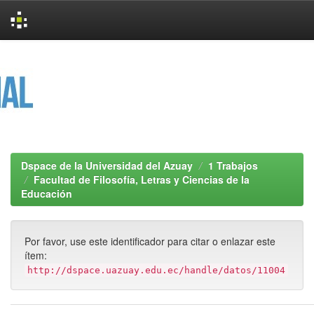
Skip
navigation
Dspace de la Universidad del Azuay
1 Trabajos
Facultad de Filosofía, Letras y Ciencias de la
Educación
Por favor, use este identificador para citar o enlazar este
ítem:
http://dspace.uazuay.edu.ec/handle/datos/11004