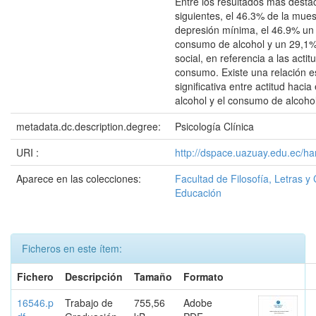
Entre los resultados más desta
siguientes, el 46.3% de la mue
depresión mínima, el 46.9% un 
consumo de alcohol y un 29,1%d
social, en referencia a las acti
consumo. Existe una relación e
significativa entre actitud haci
alcohol y el consumo de alcohol
metadata.dc.description.degree:
Psicología Clínica
URI :
http://dspace.uazuay.edu.ec/h
Aparece en las colecciones:
Facultad de Filosofía, Letras y 
Educación
Ficheros en este ítem:
Fichero
Descripción
Tamaño
Formato
16546.p
Trabajo de
755,56
Adobe