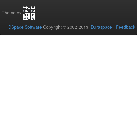
Theme by
DSpace Software
Copyright © 2002-2013
Duraspace
-
Feedback