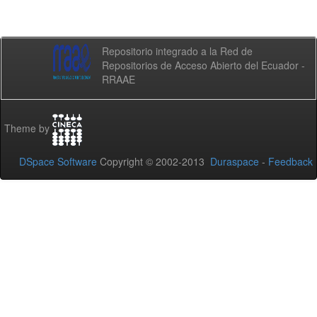
Repositorio integrado a la Red de
Repositorios de Acceso Abierto del Ecuador -
RRAAE
Theme by
DSpace Software
Copyright © 2002-2013
Duraspace
-
Feedback