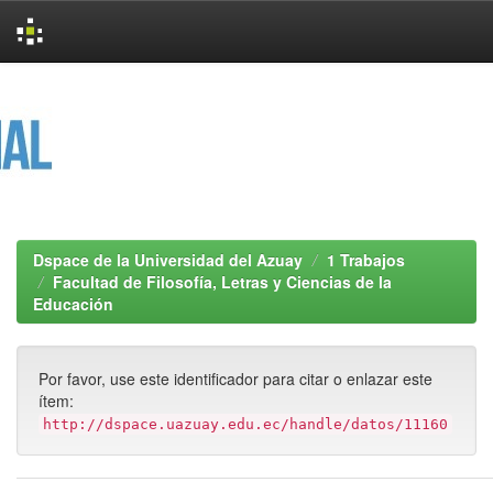
Skip
navigation
Dspace de la Universidad del Azuay
1 Trabajos
Facultad de Filosofía, Letras y Ciencias de la
Educación
Por favor, use este identificador para citar o enlazar este
ítem:
http://dspace.uazuay.edu.ec/handle/datos/11160