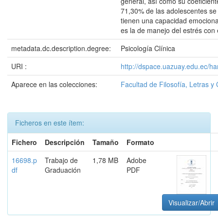
general, así como su coeficient
71,30% de las adolescentes se 
tienen una capacidad emocion
es la de manejo del estrés con
metadata.dc.description.degree:
Psicología Clínica
URI :
http://dspace.uazuay.edu.ec/h
Aparece en las colecciones:
Facultad de Filosofía, Letras y
Ficheros en este ítem:
Fichero
Descripción
Tamaño
Formato
16698.p
Trabajo de
1,78 MB
Adobe
df
Graduación
PDF
Visualizar/Abrir