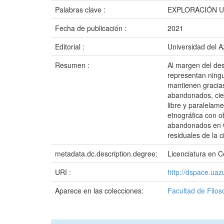
Palabras clave :
EXPLORACIÓN U
Fecha de publicación :
2021
Editorial :
Universidad del 
Resumen :
Al margen del des
representan ningu
mantienen gracias
abandonados, cier
libre y paralelame
etnográfica con ob
abandonados en Cu
residuales de la c
metadata.dc.description.degree:
Licenciatura en C
URI :
http://dspace.ua
Aparece en las colecciones:
Facultad de Filos