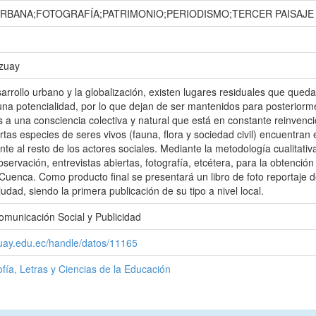
RBANA;FOTOGRAFÍA;PATRIMONIO;PERIODISMO;TERCER PAISAJE
Azuay
arrollo urbano y la globalización, existen lugares residuales que qued
na potencialidad, por lo que dejan de ser mantenidos para posterior
 a una consciencia colectiva y natural que está en constante reinvenció
tas especies de seres vivos (fauna, flora y sociedad civil) encuentran
nte al resto de los actores sociales. Mediante la metodología cualitativ
servación, entrevistas abiertas, fotografía, etcétera, para la obtención
enca. Como producto final se presentará un libro de foto reportaje del 
iudad, siendo la primera publicación de su tipo a nivel local.
omunicación Social y Publicidad
zuay.edu.ec/handle/datos/11165
ofía, Letras y Ciencias de la Educación