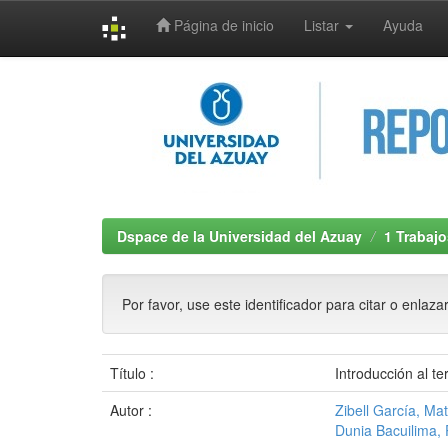
Página de inicio
Listar
Ayuda
Skip
navigation
Dspace de la Universidad del Azuay
1 Trabajo
Por favor, use este identificador para citar o enlaza
Título :
Introducción al t
Autor :
Zibell García, Ma
Dunia Bacuilima,