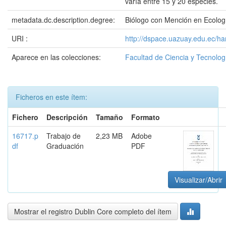
varía entre 15 y 20 especies.
metadata.dc.description.degree:
Biólogo con Mención en Ecolog
URI :
http://dspace.uazuay.edu.ec/h
Aparece en las colecciones:
Facultad de Ciencia y Tecnolog
Ficheros en este ítem:
Fichero
Descripción
Tamaño
Formato
16717.p
Trabajo de
2,23 MB
Adobe
df
Graduación
PDF
Visualizar/Abrir
Mostrar el registro Dublin Core completo del ítem