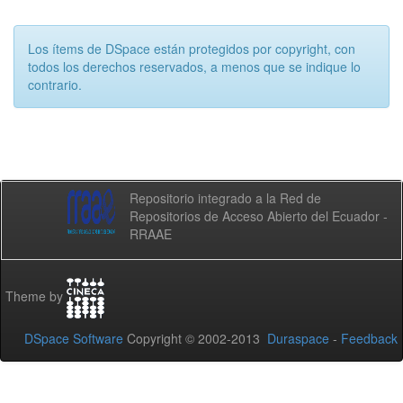
Los ítems de DSpace están protegidos por copyright, con
todos los derechos reservados, a menos que se indique lo
contrario.
Repositorio integrado a la Red de
Repositorios de Acceso Abierto del Ecuador -
RRAAE
Theme by
DSpace Software
Copyright © 2002-2013
Duraspace
-
Feedback