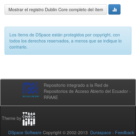
Mostrar el registro Dublin Core completo del ítem
Los ítems de DSpace están protegidos por copyright, con
todos los derechos reservados, a menos que se indique lo
contrario.
Repositorio integrado a la Red de
Repositorios de Acceso Abierto del Ecuador -
RRAAE
Theme by
DSpace Software
Copyright © 2002-2013
Duraspace
-
Feedback