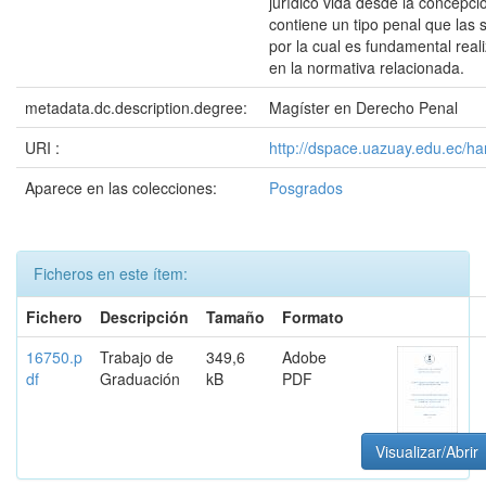
jurídico vida desde la concepci
contiene un tipo penal que las 
por la cual es fundamental real
en la normativa relacionada.
metadata.dc.description.degree:
Magíster en Derecho Penal
URI :
http://dspace.uazuay.edu.ec/h
Aparece en las colecciones:
Posgrados
Ficheros en este ítem:
Fichero
Descripción
Tamaño
Formato
16750.p
Trabajo de
349,6
Adobe
df
Graduación
kB
PDF
Visualizar/Abrir