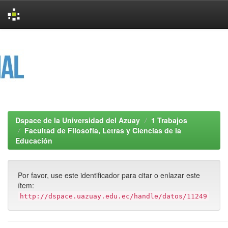
Skip
navigation
Dspace de la Universidad del Azuay
1 Trabajos
Facultad de Filosofía, Letras y Ciencias de la
Educación
Por favor, use este identificador para citar o enlazar este
ítem:
http://dspace.uazuay.edu.ec/handle/datos/11249