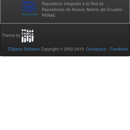
Repositorio integrado a la Red de
Repositorios de Acceso Abierto del Ecuador -
RRAAE
Theme by
DSpace Software
Copyright © 2002-2013
Duraspace
-
Feedback