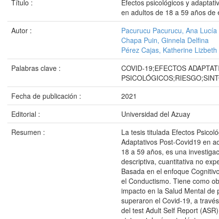
Título :
Efectos psicológicos y adaptati
en adultos de 18 a 59 años de
Autor :
Pacurucu Pacurucu, Ana Lucía
Chapa Puin, Ginnela Delfina
Pérez Cajas, Katherine Lizbeth
Palabras clave :
COVID-19;EFECTOS ADAPTAT
PSICOLÓGICOS;RIESGO;SIN
Fecha de publicación :
2021
Editorial :
Universidad del Azuay
Resumen :
La tesis titulada Efectos Psicol
Adaptativos Post-Covid19 en ad
18 a 59 años, es una investigac
descriptiva, cuantitativa no exp
Basada en el enfoque Cognitiv
el Conductismo. Tiene como obj
impacto en la Salud Mental de
superaron el Covid-19, a través
del test Adult Self Report (ASR