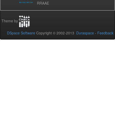
RRAAE
Theme by
DSpace Software
Copyright © 2002-2013
Duraspace
-
Feedback