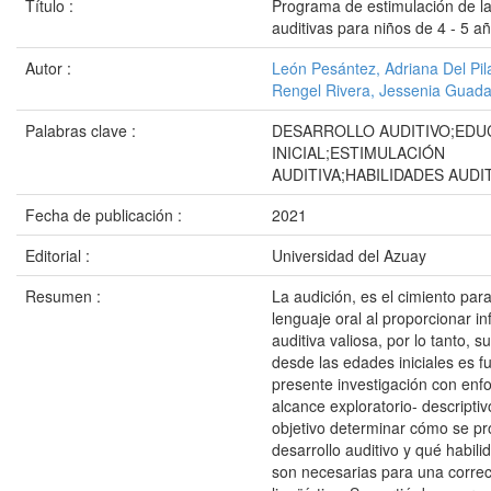
Título :
Programa de estimulación de la
auditivas para niños de 4 - 5 a
Autor :
León Pesántez, Adriana Del Pil
Rengel Rivera, Jessenia Guad
Palabras clave :
DESARROLLO AUDITIVO;EDU
INICIAL;ESTIMULACIÓN
AUDITIVA;HABILIDADES AUDI
Fecha de publicación :
2021
Editorial :
Universidad del Azuay
Resumen :
La audición, es el cimiento para
lenguaje oral al proporcionar i
auditiva valiosa, por lo tanto, s
desde las edades iniciales es 
presente investigación con enf
alcance exploratorio- descripti
objetivo determinar cómo se pr
desarrollo auditivo y qué habili
son necesarias para una correc