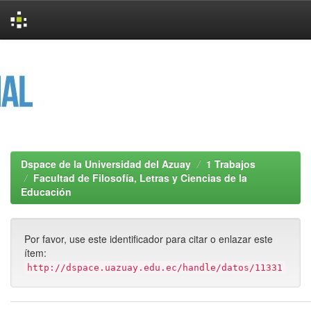
Skip
navigation
Dspace de la Universidad del Azuay
1 Trabajos
Facultad de Filosofía, Letras y Ciencias de la
Educación
Por favor, use este identificador para citar o enlazar este
ítem:
http://dspace.uazuay.edu.ec/handle/datos/11331