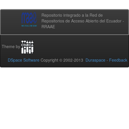
Repositorio integrado a la Red de
Repositorios de Acceso Abierto del Ecuador -
RRAAE
Theme by
DSpace Software
Copyright © 2002-2013
Duraspace
-
Feedback