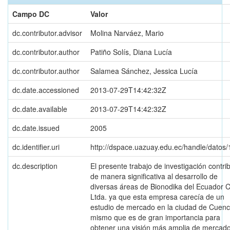
Campo DC
Valor
dc.contributor.advisor
Molina Narváez, Mario
dc.contributor.author
Patiño Solís, Diana Lucía
dc.contributor.author
Salamea Sánchez, Jessica Lucía
dc.date.accessioned
2013-07-29T14:42:32Z
dc.date.available
2013-07-29T14:42:32Z
dc.date.issued
2005
dc.identifier.uri
http://dspace.uazuay.edu.ec/handle/datos
dc.description
El presente trabajo de investigación contri
de manera significativa al desarrollo de
diversas áreas de Bionodika del Ecuador C
Ltda. ya que esta empresa carecía de un
estudio de mercado en la ciudad de Cuenc
mismo que es de gran importancia para
obtener una visión más amplia de mercad