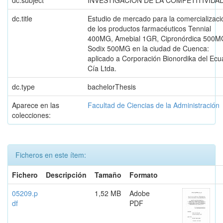
dc.subject
INVESTIGACION DE LA COMPETITIVIDA
dc.title
Estudio de mercado para la comercializaci
de los productos farmacéuticos Tennial
400MG, Amebial 1GR, Cipronórdica 500M
Sodix 500MG en la ciudad de Cuenca:
aplicado a Corporación Bionordika del Ecu
Cía Ltda.
dc.type
bachelorThesis
Aparece en las
Facultad de Ciencias de la Administración
colecciones:
Ficheros en este ítem:
Fichero
Descripción
Tamaño
Formato
05209.p
1,52 MB
Adobe
df
PDF