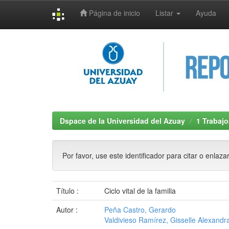
Página de inicio
Listar
Ayuda
Skip
navigation
Dspace de la Universidad del Azuay
1 Trabajo
Por favor, use este identificador para citar o enlaza
Título :
Ciclo vital de la familia
Autor :
Peña Castro, Gerardo
Valdivieso Ramírez, Gisselle Alexandr