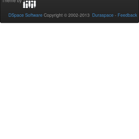
Theme by
DSpace Software
Copyright © 2002-2013
Duraspace
-
Feedback