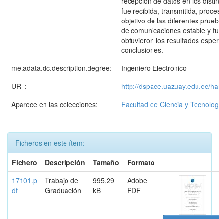
recepción de datos en los disti
fue recibida, transmitida, proc
objetivo de las diferentes prue
de comunicaciones estable y fun
obtuvieron los resultados esper
conclusiones.
metadata.dc.description.degree:
Ingeniero Electrónico
URI :
http://dspace.uazuay.edu.ec/h
Aparece en las colecciones:
Facultad de Ciencia y Tecnolog
Ficheros en este ítem:
Fichero
Descripción
Tamaño
Formato
17101.p
Trabajo de
995,29
Adobe
df
Graduación
kB
PDF