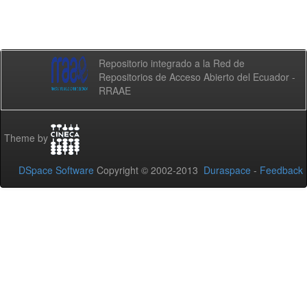
Repositorio integrado a la Red de
Repositorios de Acceso Abierto del Ecuador -
RRAAE
Theme by
DSpace Software
Copyright © 2002-2013
Duraspace
-
Feedback