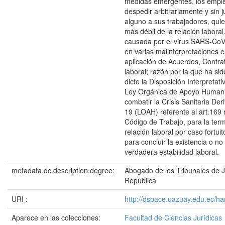
medidas emergentes, los empl
despedir arbitrariamente y sin ju
alguno a sus trabajadores, quie
más débil de la relación labora
causada por el virus SARS-Co
en varias malinterpretaciones e
aplicación de Acuerdos, Contra
laboral; razón por la que ha si
dicte la Disposición Interpretati
Ley Orgánica de Apoyo Humani
combatir la Crisis Sanitaria De
19 (LOAH) referente al art.169
Código de Trabajo, para la term
relación laboral por caso fortui
para concluir la existencia o n
verdadera estabilidad laboral.
metadata.dc.description.degree:
Abogado de los Tribunales de Ju
República
URI :
http://dspace.uazuay.edu.ec/h
Aparece en las colecciones:
Facultad de Ciencias Jurídicas