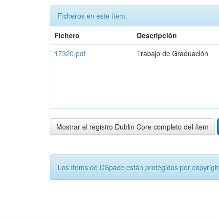
Ficheros en este ítem:
Fichero
Descripción
17320.pdf
Trabajo de Graduación
Mostrar el registro Dublin Core completo del ítem
Los ítems de DSpace están protegidos por copyright