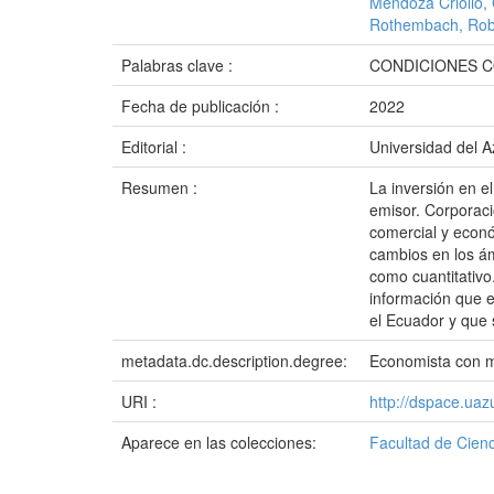
Mendoza Criollo, 
Rothembach, Rob
Palabras clave :
CONDICIONES C
Fecha de publicación :
2022
Editorial :
Universidad del 
Resumen :
La inversión en el
emisor. Corporaci
comercial y econ
cambios en los ám
como cuantitativo.
información que e
el Ecuador y que 
metadata.dc.description.degree:
Economista con 
URI :
http://dspace.ua
Aparece en las colecciones:
Facultad de Cienc