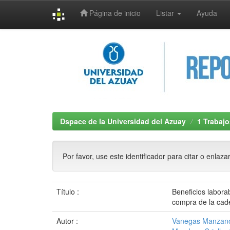
Página de inicio
Listar
Ayuda
Skip
navigation
Dspace de la Universidad del Azuay
1 Trabajo
Por favor, use este identificador para citar o enlaza
Título :
Beneficios labora
compra de la cad
Autor :
Vanegas Manzano