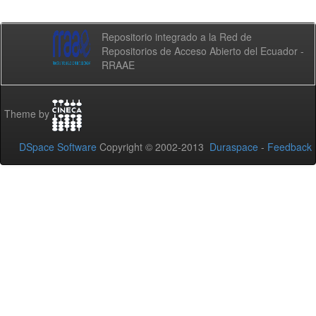
Repositorio integrado a la Red de
Repositorios de Acceso Abierto del Ecuador -
RRAAE
Theme by
DSpace Software
Copyright © 2002-2013
Duraspace
-
Feedback