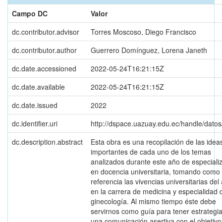
Campo DC
Valor
dc.contributor.advisor
Torres Moscoso, Diego Francisco
dc.contributor.author
Guerrero Domínguez, Lorena Janeth
dc.date.accessioned
2022-05-24T16:21:15Z
dc.date.available
2022-05-24T16:21:15Z
dc.date.issued
2022
dc.identifier.uri
http://dspace.uazuay.edu.ec/handle/dato
dc.description.abstract
Esta obra es una recopilación de las ide
importantes de cada uno de los temas
analizados durante este año de especiali
en docencia universitaria, tomando como
referencia las vivencias universitarias del
en la carrera de medicina y especialidad 
ginecología. Al mismo tiempo éste debe
servirnos como guía para tener estrategia
una comunicación asertiva con el objetivo