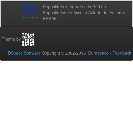
Repositorio integrado a la Red de
Repositorios de Acceso Abierto del Ecuador -
RRAAE
Theme by
DSpace Software
Copyright © 2002-2013
Duraspace
-
Feedback