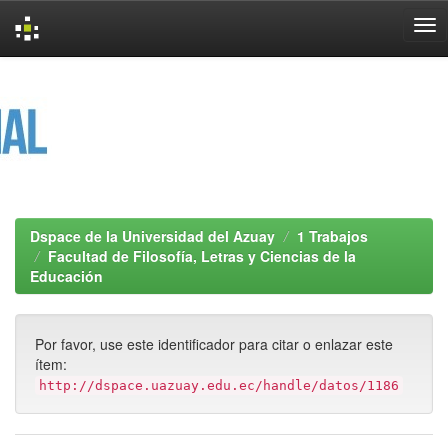
Skip
navigation
Dspace de la Universidad del Azuay
1 Trabajos
Facultad de Filosofía, Letras y Ciencias de la
Educación
Por favor, use este identificador para citar o enlazar este
ítem:
http://dspace.uazuay.edu.ec/handle/datos/1186