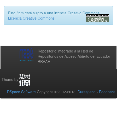
Este ítem está sujeto a una licencia Creative Commons
Licencia Creative Commons
Repositorio integrado a la Red de
Repositorios de Acceso Abierto del Ecuador -
RRAAE
Theme by
DSpace Software
Copyright © 2002-2013
Duraspace
-
Feedback