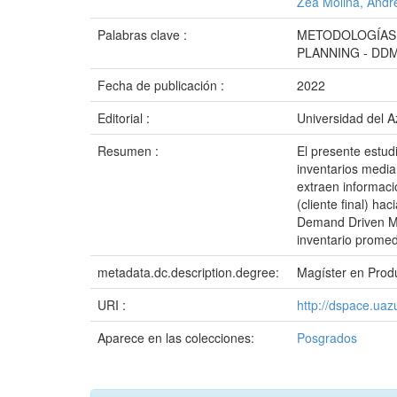
Zea Molina, Andr
Palabras clave :
METODOLOGÍAS 
PLANNING - DD
Fecha de publicación :
2022
Editorial :
Universidad del 
Resumen :
El presente estud
inventarios media
extraen informaci
(cliente final) h
Demand Driven MR
inventario prome
metadata.dc.description.degree:
Magíster en Produ
URI :
http://dspace.ua
Aparece en las colecciones:
Posgrados