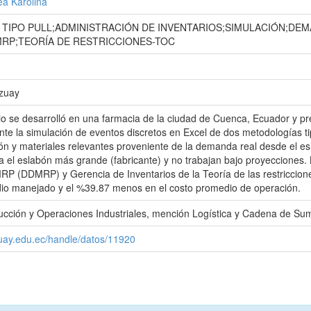
ea Karolina
TIPO PULL;ADMINISTRACIÓN DE INVENTARIOS;SIMULACIÓN;DE
MRP;TEORÍA DE RESTRICCIONES-TOC
Azuay
io se desarrolló en una farmacia de la ciudad de Cuenca, Ecuador y pre
nte la simulación de eventos discretos en Excel de dos metodologías ti
ón y materiales relevantes proveniente de la demanda real desde el 
acia el eslabón más grande (fabricante) y no trabajan bajo proyecciones
P (DDMRP) y Gerencia de Inventarios de la Teoría de las restriccione
dio manejado y el %39.87 menos en el costo promedio de operación.
cción y Operaciones Industriales, mención Logística y Cadena de Sum
zuay.edu.ec/handle/datos/11920