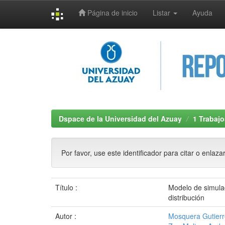
Página de inicio
Listar
Ayuda
Skip
navigation
Dspace de la Universidad del Azuay
1 Trabajo
Por favor, use este identificador para citar o enlaza
Título :
Modelo de simula
distribución
Autor :
Mosquera Gutierre