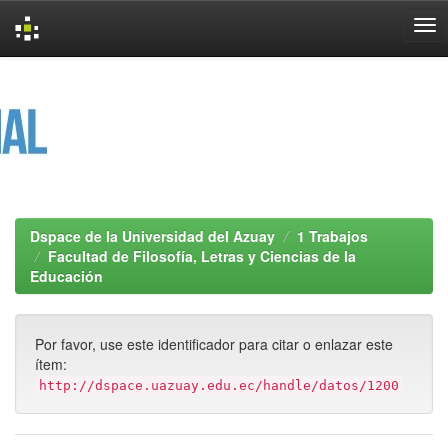
Skip
navigation
Dspace de la Universidad del Azuay
1 Trabajos
Facultad de Filosofía, Letras y Ciencias de la
Educación
Por favor, use este identificador para citar o enlazar este
ítem:
http://dspace.uazuay.edu.ec/handle/datos/1200