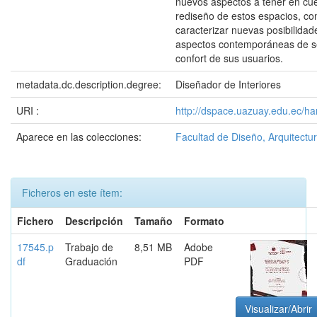
nuevos aspectos a tener en cue
rediseño de estos espacios, con
caracterizar nuevas posibilidad
aspectos contemporáneas de se
confort de sus usuarios.
metadata.dc.description.degree:
Diseñador de Interiores
URI :
http://dspace.uazuay.edu.ec/h
Aparece en las colecciones:
Facultad de Diseño, Arquitectur
Ficheros en este ítem:
Fichero
Descripción
Tamaño
Formato
17545.p
Trabajo de
8,51 MB
Adobe
df
Graduación
PDF
Visualizar/Abrir